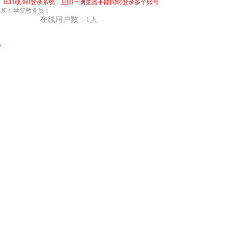
10、IE11或360登录系统，且同一浏览器不能同时登录多个账号
己所在学院教务员！
在线用户数：1人
。